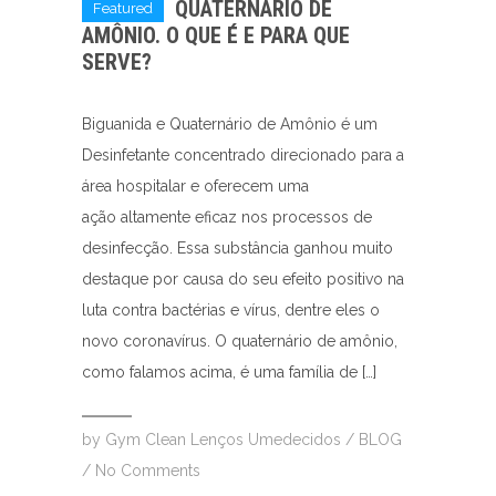
QUATERNÁRIO DE
Featured
AMÔNIO. O QUE É E PARA QUE
SERVE?
Biguanida e Quaternário de Amônio é um
Desinfetante concentrado direcionado para a
área hospitalar e oferecem uma
ação altamente eficaz nos processos de
desinfecção. Essa substância ganhou muito
destaque por causa do seu efeito positivo na
luta contra bactérias e vírus, dentre eles o
novo coronavírus. O quaternário de amônio,
como falamos acima, é uma família de […]
by
Gym Clean Lenços Umedecidos
/
BLOG
/
No Comments