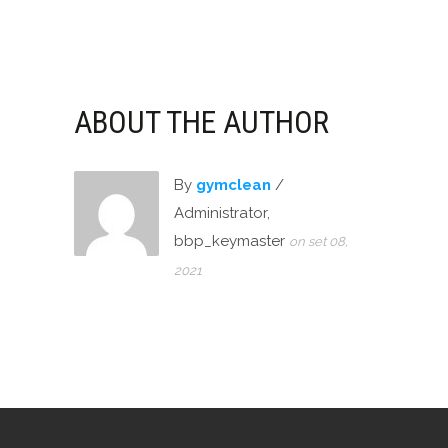
ABOUT THE AUTHOR
By
gymclean
/
Administrator,
bbp_keymaster
on set 08,
2021