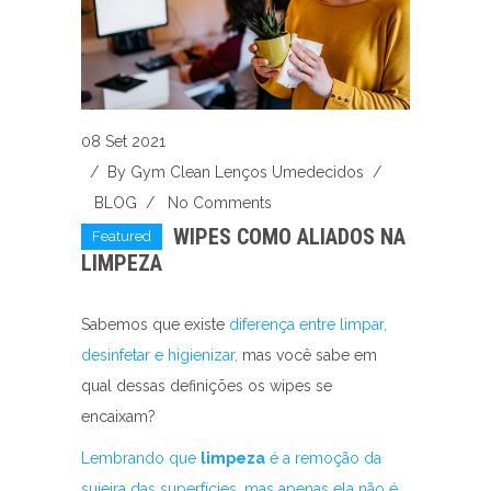
08 Set 2021
/ By
Gym Clean Lenços Umedecidos
/
BLOG
/
No Comments
WIPES COMO ALIADOS NA
Featured
LIMPEZA
Sabemos que existe
diferença entre limpar,
desinfetar e higienizar,
mas você sabe em
qual dessas definições os wipes se
encaixam?
Lembrando que
limpeza
é a remoção da
sujeira das superfícies, mas apenas ela não é