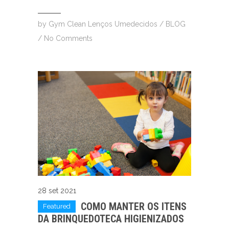
by
Gym Clean Lenços Umedecidos
/
BLOG
/
No Comments
28 set 2021
COMO MANTER OS ITENS
Featured
DA BRINQUEDOTECA HIGIENIZADOS