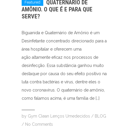
QUATERNÁRIO DE
Featured
AMÔNIO. O QUE É E PARA QUE
SERVE?
Biguanida e Quaternário de Amônio é um
Desinfetante concentrado direcionado para a
área hospitalar e oferecem uma
ação altamente eficaz nos processos de
desinfecção. Essa substância ganhou muito
destaque por causa do seu efeito positivo na
luta contra bactérias e vírus, dentre eles o
novo coronavírus. O quaternário de amônio,
como falamos acima, é uma família de […]
by
Gym Clean Lenços Umedecidos
/
BLOG
/
No Comments