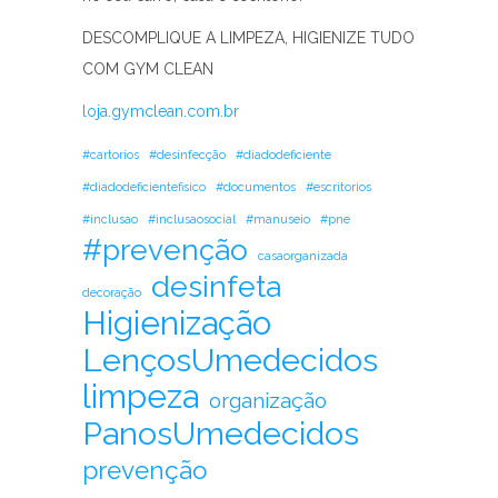
DESCOMPLIQUE A LIMPEZA, HIGIENIZE TUDO
COM GYM CLEAN
loja.gymclean.com.br
#cartorios
#desinfecção
#diadodeficiente
#diadodeficientefisico
#documentos
#escritorios
#inclusao
#inclusaosocial
#manuseio
#pne
#prevenção
casaorganizada
desinfeta
decoração
Higienização
LençosUmedecidos
limpeza
organização
PanosUmedecidos
prevenção