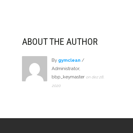
ABOUT THE AUTHOR
By
gymclean
/
Administrator,
bbp_keymaster
on dez 28,
2020