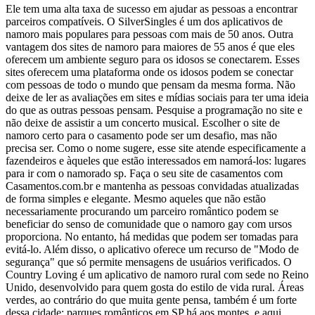
Ele tem uma alta taxa de sucesso em ajudar as pessoas a encontrar
parceiros compatíveis. O SilverSingles é um dos aplicativos de
namoro mais populares para pessoas com mais de 50 anos. Outra
vantagem dos sites de namoro para maiores de 55 anos é que eles
oferecem um ambiente seguro para os idosos se conectarem. Esses
sites oferecem uma plataforma onde os idosos podem se conectar
com pessoas de todo o mundo que pensam da mesma forma. Não
deixe de ler as avaliações em sites e mídias sociais para ter uma ideia
do que as outras pessoas pensam. Pesquise a programação no site e
não deixe de assistir a um concerto musical. Escolher o site de
namoro certo para o casamento pode ser um desafio, mas não
precisa ser. Como o nome sugere, esse site atende especificamente a
fazendeiros e àqueles que estão interessados em namorá-los: lugares
para ir com o namorado sp. Faça o seu site de casamentos com
Casamentos.com.br e mantenha as pessoas convidadas atualizadas
de forma simples e elegante. Mesmo aqueles que não estão
necessariamente procurando um parceiro romântico podem se
beneficiar do senso de comunidade que o namoro gay com ursos
proporciona. No entanto, há medidas que podem ser tomadas para
evitá-lo. Além disso, o aplicativo oferece um recurso de "Modo de
segurança" que só permite mensagens de usuários verificados. O
Country Loving é um aplicativo de namoro rural com sede no Reino
Unido, desenvolvido para quem gosta do estilo de vida rural. Áreas
verdes, ao contrário do que muita gente pensa, também é um forte
dessa cidade: parques românticos em SP há aos montes, e aqui