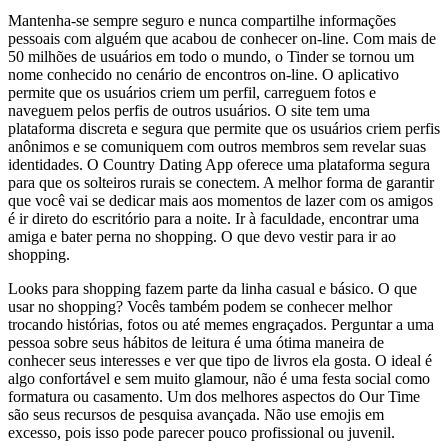
Mantenha-se sempre seguro e nunca compartilhe informações
pessoais com alguém que acabou de conhecer on-line. Com mais de
50 milhões de usuários em todo o mundo, o Tinder se tornou um
nome conhecido no cenário de encontros on-line. O aplicativo
permite que os usuários criem um perfil, carreguem fotos e
naveguem pelos perfis de outros usuários. O site tem uma
plataforma discreta e segura que permite que os usuários criem perfis
anônimos e se comuniquem com outros membros sem revelar suas
identidades. O Country Dating App oferece uma plataforma segura
para que os solteiros rurais se conectem. A melhor forma de garantir
que você vai se dedicar mais aos momentos de lazer com os amigos
é ir direto do escritório para a noite. Ir à faculdade, encontrar uma
amiga e bater perna no shopping. O que devo vestir para ir ao
shopping.
Looks para shopping fazem parte da linha casual e básico. O que
usar no shopping? Vocês também podem se conhecer melhor
trocando histórias, fotos ou até memes engraçados. Perguntar a uma
pessoa sobre seus hábitos de leitura é uma ótima maneira de
conhecer seus interesses e ver que tipo de livros ela gosta. O ideal é
algo confortável e sem muito glamour, não é uma festa social como
formatura ou casamento. Um dos melhores aspectos do Our Time
são seus recursos de pesquisa avançada. Não use emojis em
excesso, pois isso pode parecer pouco profissional ou juvenil.