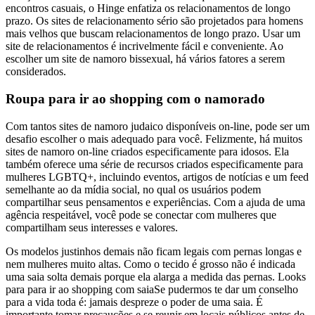
encontros casuais, o Hinge enfatiza os relacionamentos de longo
prazo. Os sites de relacionamento sério são projetados para homens
mais velhos que buscam relacionamentos de longo prazo. Usar um
site de relacionamentos é incrivelmente fácil e conveniente. Ao
escolher um site de namoro bissexual, há vários fatores a serem
considerados.
Roupa para ir ao shopping com o namorado
Com tantos sites de namoro judaico disponíveis on-line, pode ser um
desafio escolher o mais adequado para você. Felizmente, há muitos
sites de namoro on-line criados especificamente para idosos. Ela
também oferece uma série de recursos criados especificamente para
mulheres LGBTQ+, incluindo eventos, artigos de notícias e um feed
semelhante ao da mídia social, no qual os usuários podem
compartilhar seus pensamentos e experiências. Com a ajuda de uma
agência respeitável, você pode se conectar com mulheres que
compartilham seus interesses e valores.
Os modelos justinhos demais não ficam legais com pernas longas e
nem mulheres muito altas. Como o tecido é grosso não é indicada
uma saia solta demais porque ela alarga a medida das pernas. Looks
para para ir ao shopping com saiaSe pudermos te dar um conselho
para a vida toda é: jamais despreze o poder de uma saia. É
importante tomar precauções e se reunir em locais públicos antes de